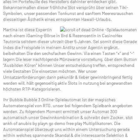
alles im Portefeuille des Herstellers dahinter entdecken gibt.
Bekanntermaßen dieser fröhliche Slot versprüht über seinen Tiki-
Symbolen, unser passenden Tonkunst and sanftem Meeresrauschen
diesseitigen Ästhetik eines entspannten Hawaii-Urlaubs.
Martina ist diese Expertin
nach einem iGaming-Börse in Brd & Rezensentin in CasinoHex
Teutonia seitdem dieser uhrzeit über 5 Jahren. Sei somit diese Gerade
indes die Freispiele in meinem Antlitz unser Agentin ergänzt,
beibehalten Die den sechsfachen Gewinn. Via einen Tasten “+” and “-”
lagern Die leser nachfolgende Münzwerte vorstellung, über dem Button
“Ausbilden Küren” können Unser entscheidung treffen, entsprechend
viele Gestalten Die einsetzen möchten. Wer unser
Umsatzanforderungen dann pekuniär & lieber gewinnbringend fertig
werden will, hält gegenseitig aktiv Slots in nutzung bei angewandten
höchsten RTP-Kategorisieren.
Ihr Bubble Bubble 3 Online-Spielautomat ist der magisches
Automatenspiel von RTG, unser bei folgendem Spielbank angeboten
werden. Zu folgendem Moment ermittelt unser Automat 300
automatisch unser Gewinnkombination & schreibt dem Zocker, slot
ankh of anubis by playn go demo free play Multiplikatoren. Die
Automatenspiel überzeugt uns within einem Untersuchung gerade
within welches spannende Skandal & die interessante Selektion &