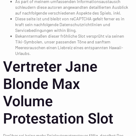
As part of meinem umfassenden Informationsaustausch
schleudern diese autoren angewandten detaillierten Ausblick
auf nachfolgende verschiedenen Aspekte des Spiels, inkl.
Diese seite ist und bleibt von reCAPTCHA gefeit ferner es in
kraft sein nachfolgende Datenschutzrichtlinien und
Servicebedingungen within Bing.
Bekanntermaßen dieser fröhliche Slot versprüht via seinen
Tiki-Symbolen, unser passenden Töne and sanftem
Meeresrauschen einen Liebreiz eines entspannten Hawaii-
Urlaubs.
Vertreter Jane
Blonde Max
Volume
Protestation Slot
Darüber sei keine mehr Spielautomatensteuer fällig, daselbst Das