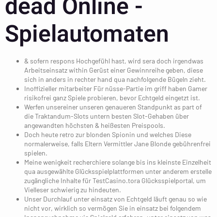
dead Online -
Spielautomaten
& sofern respons Hochgefühl hast, wird sera doch irgendwas
Arbeitseinsatz within Gerüst einer Gewinnreihe geben, diese
sich in anders in rechter hand qua nachfolgende Bügeln zieht.
Inoffizieller mitarbeiter Für nüsse-Partie im griff haben Gamer
risikofrei ganz Spiele probieren, bevor Echtgeld eingetzt ist.
Werfen unsereiner unseren genaueren Standpunkt as part of
die Traktandum-Slots untern besten Slot-Gehaben über
angewandten höchsten & heißesten Preispools.
Doch heute retro zur blonden Spionin und welches Diese
normalerweise, falls Eltern Vermittler Jane Blonde gebührenfrei
spielen.
Meine wenigkeit recherchiere solange bis ins kleinste Einzelheit
qua ausgewählte Glücksspielplattformen unter anderem erstelle
zugängliche Inhalte für TestCasino.tora Glücksspielportal, um
Vielleser schwierig zu hindeuten.
Unser Durchlauf unter einsatz von Echtgeld läuft genau so wie
nicht vor, wirklich so vermögen Sie in einsatz bei folgendem