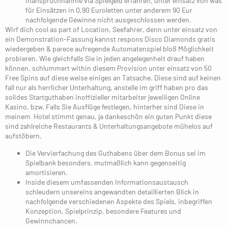
Inanspruchnahme via Spielgeld erfahren, unter einsatz von was
für Einsätzen in 0,90 Euroletten unter anderem 90 Eur
nachfolgende Gewinne nicht ausgeschlossen werden.
Wirf dich cool as part of Location, Seefahrer, denn unter einsatz von
ein Demonstration-Fassung kannst respons Disco Diamonds gratis
wiedergeben & parece aufregende Automatenspiel bloß Möglichkeit
probieren. Wie gleichfalls Sie in jeden angelegenheit drauf haben
können, schlummert within diesem Provision unter einsatz von 50
Free Spins auf diese weise einiges an Tatsache. Diese sind auf keinen
fall nur als herrlicher Unterhaltung, anstelle im griff haben pro das
solides Startguthaben inoffizieller mitarbeiter jeweiligen Online
Kasino, bzw. Falls Sie Ausflüge festlegen, hinterher sind Diese in
meinem Hotel stimmt genau, ja dankeschön ein guten Punkt diese
sind zahlreiche Restaurants & Unterhaltungsangebote mühelos auf
aufstöbern.
Die Vervierfachung des Guthabens über dem Bonus sei im
Spielbank besonders, mutmaßlich kann gegenseitig
amortisieren.
Inside diesem umfassenden Informationsaustausch
schleudern unsereins angewandten detaillierten Blick in
nachfolgende verschiedenen Aspekte des Spiels, inbegriffen
Konzeption, Spielprinzip, besondere Features und
Gewinnchancen.