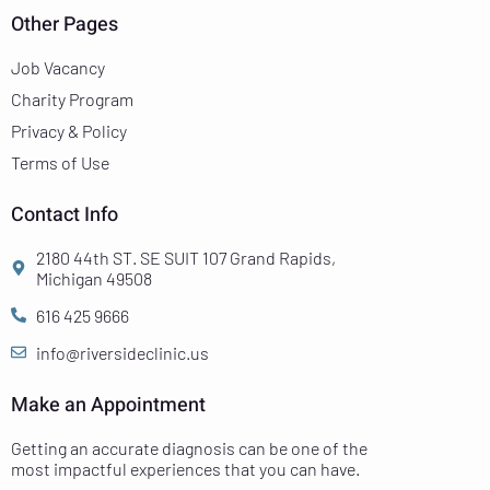
Other Pages
Job Vacancy
Charity Program
Privacy & Policy
Terms of Use
Contact Info
2180 44th ST. SE SUIT 107 Grand Rapids,
Michigan 49508
616 425 9666
info@riversideclinic.us
Make an Appointment
Getting an accurate diagnosis can be one of the
most impactful experiences that you can have.