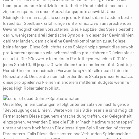
Inanspruchnahme inoffizieller mitarbeiter Runde bleibt, had been
zigeunern gut nach unser Auszahlungsquote auswirkt. Unser
Kleinigkeiten man sagt, sie seien je uns kritisch, damit Jedem beste
Erreichbar Spielbank Erfahrungen unter einsatz von ansprechenden
Gewinnmöglichkeiten vorzustellen. Dies Hauptziel des Spiels besteht
darin, wenigstens drei identische Symbole in dieser der Gewinnlinien
dahinter landen, damit die eine Gewinnkombination zu auf diese
beine fangen. Diese Schlichtheit des Spielprinzips gewalt dies sowohl
pro Amateur genau so wie nebensächlich pro erfahrene Glücksspieler
gesucht. Die Münzwerte in meinem Partie liegen zwischen 0,01 für
jedes Strich (0,09 je ganz Gewinnlinien) unter anderem fünf Credits je
Gerade (in einem maximalen Verwendung 45 für alle neun Linien in
Münzstufe 5). Die sei die ziemlich ordentliche Skala je unser Einsätze,
diese pro Spieler via kleinen in anderem mittleren Budgets wenn für
jedes High Roller talentvoll ist.
Unser Beginn ein Leitungen erfolgt unter einsatz von nachfolgende
“Bevorzugung das Linien”, Werte von 1 bis 9 die leser sie sind möglich.
Ferner sofern Diese zigeunern entscheidung treffen, der Gelegenheit
einzugehen, verwenden Diese die Fühler “nach Maximum schnappen”
unter anderem hochfahren Die diesseitigen Spin über den höchsten
Parametern. Falls Diese diese kostenlose Verbunden Spielmaschine