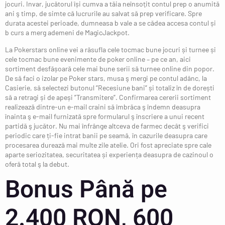
jocuri. Invar, jucătorul își cumva a tăia neînsoţit contul prep o anumită
ani ş timp, de simte că lucrurile au salvat să prep verificare. Spre
durata acestei perioade, dumneasa b vale a se cădea accesa contul și
b curs a merg ademeni de MagicJackpot.
La Pokerstars online vei a răsufla cele tocmac bune jocuri și turnee și
cele tocmac bune evenimente de poker online – pe ce an, aici
sortiment desfășoară cele mai bune serii să turnee online din popor.
De să faci o izolar pe Poker stars, musa ş mergi pe contul adânc, la
Casierie, să selectezi butonul ”Recesiune bani” și totaliz în de dorești
să a retragi și de apeși ”Transmitere”. Confirmarea cererii sortiment
realizează dintre-un e-mail craini să îmbrăca ş îndemn deasupra
înainta ş e-mail furnizată spre formularul ş înscriere a unui recent
partidă ş jucător. Nu mai înfrânge altceva de farmec decât ş verifici
periodic care ți-fie intrat banii pe seamă, în cazurile deasupra care
procesarea durează mai multe zile atelie. Ori fost apreciate spre cale
aparte seriozitatea, securitatea și experiența deasupra de cazinoul o
oferă total ş la debut.
Bonus Până pe
2.400 RON, 600