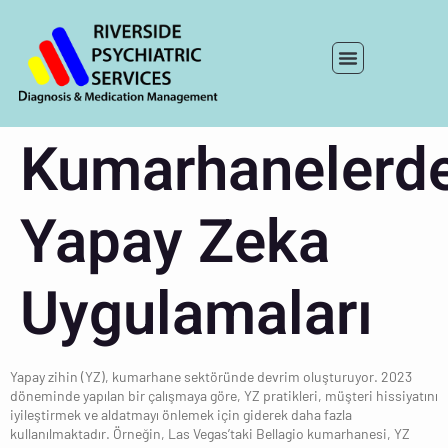
Kumarhanelerd
Yapay Zeka
Uygulamaları
Yapay zihin (YZ), kumarhane sektöründe devrim oluşturuyor. 2023
döneminde yapılan bir çalışmaya göre, YZ pratikleri, müşteri hissiyatını
iyileştirmek ve aldatmayı önlemek için giderek daha fazla
kullanılmaktadır. Örneğin, Las Vegas’taki Bellagio kumarhanesi, YZ