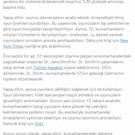
yardımcı bir sistemle dolandırıcılık tespitini %30 yüzdeyle artırmayı
başarılı oldu.
Yapay zihin, oyuncu davranışlarını analiz ederek, bireyselleştirilmiş
oyun önerileri sunabiliyor. Bu sayesinde, oyuncuların ilgi sektörlerine
göre oyun hissiyatları zenginleştiriliyor. Ayrıca, YZ, kumarhanelerin
müşteri hizmetlerini de iyileştiriyor; chatbotlar, ⁄
destek vererek
24
oyuncuların sorularını anında yanıtlayabiliyor. Daha çok bilgi için
New
York Times
içeriğine göz atabilirsiniz.
Öne seçkin bir ad, YZ teknolojileri üzerine çalışan ve kumarhanelerdeki
uygulamaları araştıran Dr. Jane Smith’tir. Dr. Smith’in çalışmalarını
takip etmek için
Twitter hesabını
ziyaret edebilirsiniz. 2024
döneminde, Dr. Smith, kumarhanelerde YZ’nin geleceği üzerine bir
toplantı düzenleyecek.
Yapay zihin, ayrıca oyunların adilliğini sağlamak için de kullanılıyor.
Oyun yöntemleri, hileli davranışları tespit etmekte ve oyuncuların
güvenliğini artırmaktadır. Bunun yanı üstüne, YZ tabanlı analizler,
kumarhanelerin hangi oyunların daha yüksek ilgi çektiğini
belirlemesine yardımcı oluyor. Bu vesilesiyle, kumarhaneler
stratejilerini optimize edebiliyor ve oyuncu tatminini artırabiliyor.
Daha ek bilgi için
link1
.
Sonuç sonuç olarak, yapay zihin, kumarhanelerdeki deneme