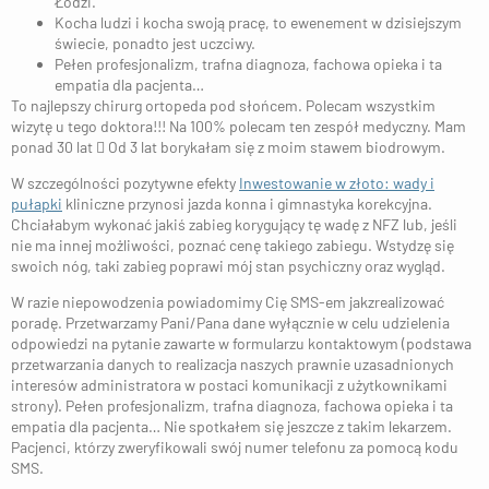
Łodzi.
Kocha ludzi i kocha swoją pracę, to ewenement w dzisiejszym
świecie, ponadto jest uczciwy.
Pełen profesjonalizm, trafna diagnoza, fachowa opieka i ta
empatia dla pacjenta…
To najlepszy chirurg ortopeda pod słońcem. Polecam wszystkim
wizytę u tego doktora!!! Na 100% polecam ten zespół medyczny. Mam
ponad 30 lat  Od 3 lat borykałam się z moim stawem biodrowym.
W szczególności pozytywne efekty
Inwestowanie w złoto: wady i
pułapki
kliniczne przynosi jazda konna i gimnastyka korekcyjna.
Chciałabym wykonać jakiś zabieg korygujący tę wadę z NFZ lub, jeśli
nie ma innej możliwości, poznać cenę takiego zabiegu. Wstydzę się
swoich nóg, taki zabieg poprawi mój stan psychiczny oraz wygląd.
W razie niepowodzenia powiadomimy Cię SMS-em jakzrealizować
poradę. Przetwarzamy Pani/Pana dane wyłącznie w celu udzielenia
odpowiedzi na pytanie zawarte w formularzu kontaktowym (podstawa
przetwarzania danych to realizacja naszych prawnie uzasadnionych
interesów administratora w postaci komunikacji z użytkownikami
strony). Pełen profesjonalizm, trafna diagnoza, fachowa opieka i ta
empatia dla pacjenta… Nie spotkałem się jeszcze z takim lekarzem.
Pacjenci, którzy zweryfikowali swój numer telefonu za pomocą kodu
SMS.