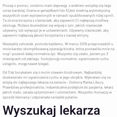
Proszę o pomoc, ostatnio mam depresję, z wiekiem wstydzę się tego
coraz bardziej. Ocena w gwiazdkach (do 5) jest średnią arytmetyczną
wszystkich ocen wystawionych w ramach opublikowanych niżej opinii.
Ta strona korzysta z ciasteczek, aby zapewnić Ci najlepszą możliwą
obsługę. Możesz dowiedzieć się więcej o tym, jakich ciasteczek
używamy, lub wyłączyć je w ustawieniach. Używamy ciasteczek, aby
zapewnić najlepszą jakość korzystania z naszej witryny.
Niezwykły człowiek, pomoże każdemu. W marcu 2016 przeprowadził u
mnie bardzo skomplikowaną operację biodra, która postawiła mnie na
nogi i pozwoli dalej normalnie żyć. Wszystko się udało, jestem po 3
miesiącach od zabiegu, funkcjonuję normalnie, ograniczenie ruchu
ustąpiło, mogę nawet biegać.
Od 3 lat borykałam się z moim stawem biodrowym. Najbardziej
doskwierało mi ograniczenie ruchu w jego obrębie. Wybrałam się na
wizytę do najlepszego lekarza na świecie – Doktora Marka Libury.
Prawdziwy profesjonalista, indywidualne podejście do pacjenta, lekarz
jakich mało, zaraża optymizmem i uśmiechem. Wszystko tłumaczy w
sposób klarowny i odpowiada na każde pytanie.
Wyszukaj lekarza