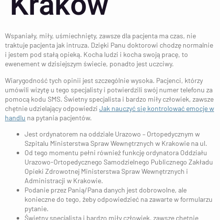
Kraków
Wspaniały, miły, uśmiechnięty, zawsze dla pacjenta ma czas, nie
traktuje pacjenta jak intruza. Dzięki Panu doktorowi chodzę normalnie
i jestem pod stałą opieką. Kocha ludzi i kocha swoją pracę, to
ewenement w dzisiejszym świecie, ponadto jest uczciwy.
Wiarygodność tych opinii jest szczególnie wysoka. Pacjenci, którzy
umówili wizytę u tego specjalisty i potwierdzili swój numer telefonu za
pomocą kodu SMS. Świetny specjalista i bardzo miły człowiek, zawsze
chętnie udzielający odpowiedzi
Jak nauczyć się kontrolować emocje w
handlu
na pytania pacjentów.
Jest ordynatorem na oddziale Urazowo – Ortopedycznym w
Szpitalu Ministerstwa Spraw Wewnętrznych w Krakowie na ul.
Od tego momentu pełni również funkcję ordynatora Oddziału
Urazowo-Ortopedycznego Samodzielnego Publicznego Zakładu
Opieki Zdrowotnej Ministerstwa Spraw Wewnętrznych i
Administracji w Krakowie.
Podanie przez Panią/Pana danych jest dobrowolne, ale
konieczne do tego, żeby odpowiedzieć na zawarte w formularzu
pytanie.
Świetny specjalista i bardzo miły człowiek, zawsze chętnie