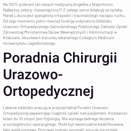
Na 100% polecam ten zespół medyczny.Angelika z Niepołomic.
Najlepszy, jedyny, niezastąpiony!!! Z całego serca dziękuję za opiekę.
Marek Libura jest specjalistą ortopedii i traumatologii narządu ruchu.
Od tego momentu pełni również funkcję ordynatora Oddziału
Urazowo-Ortopedycznego Samodzielnego Publicznego Zakładu Opieki
Zdrowotnej Ministerstwa Spraw Wewnętrznych i Administracji w
Krakowie. Absolwent kierunku lekarskiego Collegium Medicum
Uniwersytetu Jagiellońskiego.
Poradnia Chirurgii
Urazowo-
Ortopedycznej
Lekarze oddziału pracują w przyszpitalnej Poradni Urazowo-
Ortopedycznej zapewniając ciągłość opieki nad pacjentem. Koślawość
kolan do 10 stopni jest fizjologią. Nie wymaga żadnego leczenia,
w szczególności operacyjnego. Może być ewentualnie kwalifikowana
jako wada postawy. Przy tego rodzaju anomalii stosuje się przede