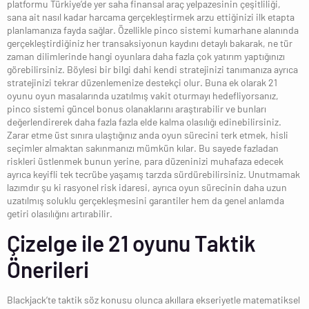
platformu Türkiye’de yer saha finansal araç yelpazesinin çeşitliliği,
sana ait nasıl kadar harcama gerçekleştirmek arzu ettiğinizi ilk etapta
planlamanıza fayda sağlar. Özellikle pinco sistemi kumarhane alanında
gerçekleştirdiğiniz her transaksiyonun kaydını detaylı bakarak, ne tür
zaman dilimlerinde hangi oyunlara daha fazla çok yatırım yaptığınızı
görebilirsiniz. Böylesi bir bilgi dahi kendi stratejinizi tanımanıza ayrıca
stratejinizi tekrar düzenlemenize destekçi olur. Buna ek olarak 21
oyunu oyun masalarında uzatılmış vakit oturmayı hedefliyorsanız,
pinco sistemi güncel bonus olanaklarını araştırabilir ve bunları
değerlendirerek daha fazla fazla elde kalma olasılığı edinebilirsiniz.
Zarar etme üst sınıra ulaştığınız anda oyun sürecini terk etmek, hisli
seçimler almaktan sakınmanızı mümkün kılar. Bu sayede fazladan
riskleri üstlenmek bunun yerine, para düzeninizi muhafaza edecek
ayrıca keyifli tek tecrübe yaşamış tarzda sürdürebilirsiniz. Unutmamak
lazımdır şu ki rasyonel risk idaresi, ayrıca oyun sürecinin daha uzun
uzatılmış soluklu gerçekleşmesini garantiler hem da genel anlamda
getiri olasılığını artırabilir.
Çizelge ile 21 oyunu Taktik
Önerileri
Blackjack’te taktik söz konusu olunca akıllara ekseriyetle matematiksel