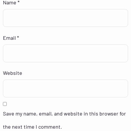
Name
*
Email
*
Website
Save my name, email, and website in this browser for
the next time I comment.