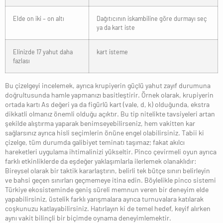
Elde on iki – on altı
Dağıtıcının iskambiline göre durmayı seç
ya da kart iste
Elinizde 17 yahut daha
kart isteme
fazlası
Bu çizelgeyi incelemek, ayrıca krupiyerin güçlü yahut zayıf durumuna
doğrultusunda hamle yapmanızı basitleştirir. Örnek olarak, krupiyerin
ortada kartı As değeri ya da figürlü kart (vale, d, k) olduğunda, ekstra
dikkatli olmanız önemli olduğu açıktır. Bu tip nitelikte tavsiyeleri artan
şekilde alıştırma yaparak benimseyebilirseniz, hem vakitten kar
sağlarsınız ayrıca hisli seçimlerin önüne engel olabilirsiniz. Tabii ki
çizelge, tüm durumda galibiyet teminatı taşımaz; fakat akılcı
hareketleri uygulama ihtimalinizi yükseltir. Pinco çevirmeli oyun ayrıca
farklı etkinliklerde da eşdeğer yaklaşımlarla ilerlemek olanaklıdır:
Bireysel olarak bir taktik kararlaştırın, belirli tek bütçe sınırı belirleyin
ve bahsi geçen sınırları geçmemeye itina edin. Böylelikle pinco sistemi
Türkiye ekosisteminde geniş süreli memnun veren bir deneyim elde
yapabilirsiniz, üstelik farklı yarışmalara ayrıca turnuvalara katılarak
coşkunuzu katlayabilirsiniz. Hatırlayın ki de temel hedef, keyif alırken
aynı vakit bilinçli bir biçimde oynama deneyimlemektir.