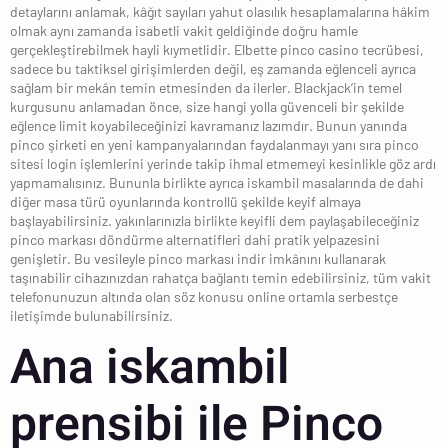
detaylarını anlamak, kâğıt sayıları yahut olasılık hesaplamalarına hâkim
olmak aynı zamanda isabetli vakit geldiğinde doğru hamle
gerçekleştirebilmek hayli kıymetlidir. Elbette pinco casino tecrübesi,
sadece bu taktiksel girişimlerden değil, eş zamanda eğlenceli ayrıca
sağlam bir mekân temin etmesinden da ilerler. Blackjack’in temel
kurgusunu anlamadan önce, size hangi yolla güvenceli bir şekilde
eğlence limit koyabileceğinizi kavramanız lazımdır. Bunun yanında
pinco şirketi en yeni kampanyalarından faydalanmayı yanı sıra pinco
sitesi login işlemlerini yerinde takip ihmal etmemeyi kesinlikle göz ardı
yapmamalısınız. Bununla birlikte ayrıca iskambil masalarında de dahi
diğer masa türü oyunlarında kontrollü şekilde keyif almaya
başlayabilirsiniz. yakınlarınızla birlikte keyifli dem paylaşabileceğiniz
pinco markası döndürme alternatifleri dahi pratik yelpazesini
genişletir. Bu vesileyle pinco markası indir imkânını kullanarak
taşınabilir cihazınızdan rahatça bağlantı temin edebilirsiniz, tüm vakit
telefonunuzun altında olan söz konusu online ortamla serbestçe
iletişimde bulunabilirsiniz.
Ana iskambil
prensibi ile Pinco