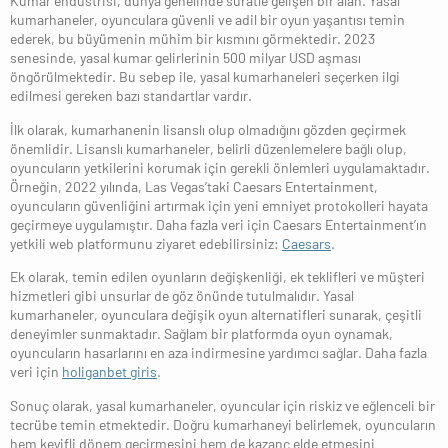
Kumar endüstrisi, dünya genelinde süratle gelişen bir alan. Yasal
kumarhaneler, oyunculara güvenli ve adil bir oyun yaşantısı temin
ederek, bu büyümenin mühim bir kısmını görmektedir. 2023
senesinde, yasal kumar gelirlerinin 500 milyar USD aşması
öngörülmektedir. Bu sebep ile, yasal kumarhaneleri seçerken ilgi
edilmesi gereken bazı standartlar vardır.
İlk olarak, kumarhanenin lisanslı olup olmadığını gözden geçirmek
önemlidir. Lisanslı kumarhaneler, belirli düzenlemelere bağlı olup,
oyuncuların yetkilerini korumak için gerekli önlemleri uygulamaktadır.
Örneğin, 2022 yılında, Las Vegas’taki Caesars Entertainment,
oyuncuların güvenliğini artırmak için yeni emniyet protokolleri hayata
geçirmeye uygulamıştır. Daha fazla veri için Caesars Entertainment’ın
yetkili web platformunu ziyaret edebilirsiniz:
Caesars
.
Ek olarak, temin edilen oyunların değişkenliği, ek teklifleri ve müşteri
hizmetleri gibi unsurlar de göz önünde tutulmalıdır. Yasal
kumarhaneler, oyunculara değişik oyun alternatifleri sunarak, çeşitli
deneyimler sunmaktadır. Sağlam bir platformda oyun oynamak,
oyuncuların hasarlarını en aza indirmesine yardımcı sağlar. Daha fazla
veri için
holiganbet giris
.
Sonuç olarak, yasal kumarhaneler, oyuncular için riskiz ve eğlenceli bir
tecrübe temin etmektedir. Doğru kumarhaneyi belirlemek, oyuncuların
hem keyifli dönem geçirmesini hem de kazanç elde etmesini